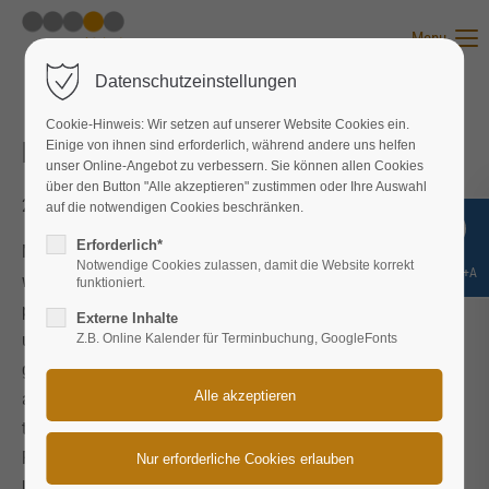
Menu
Datenschutzeinstellungen
Cookie-Hinweis: Wir setzen auf unserer Website Cookies ein.
Leiter Globale Business Unit (44 J.)
Einige von ihnen sind erforderlich, während andere uns helfen
unser Online-Angebot zu verbessern. Sie können allen Cookies
über den Button "Alle akzeptieren" zustimmen oder Ihre Auswahl
2018-02-17 16:23
von Nane Nebel
auf die notwendigen Cookies beschränken.
Erforderlich*
Meine Jobsuche habe ich einige Monate lang mehr oder
Notwendige Cookies zulassen, damit die Website korrekt
Shift+Alt+A
weniger erfolglos mit Hilfe traditioneller Kanäle wie
funktioniert.
persönliches und Headhunter Netzwerk sowie Online-Portale
Externe Inhalte
und Social Media gestaltet. Dabei habe ich die Erkenntnis
Z.B. Online Kalender für Terminbuchung, GoogleFonts
gewonnen, dass man zu sehr einer unter vielen bei
ausgeschriebenen Positionen ist, die Ansprechpartner aus
traditioneller HR-Brille nach stichwörtlicher Passung auf ein
Profil entscheiden und nicht nach wirklichem Bedarf im
Unternehmen. Außerdem finden die Gespräche nicht auf