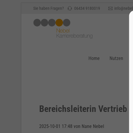
Sie haben Fragen?
06434 9180019
info@nebel
Home
Nutzen
Bereichsleiterin Vertrieb (
2025-10-01 17:48
von Nane Nebel