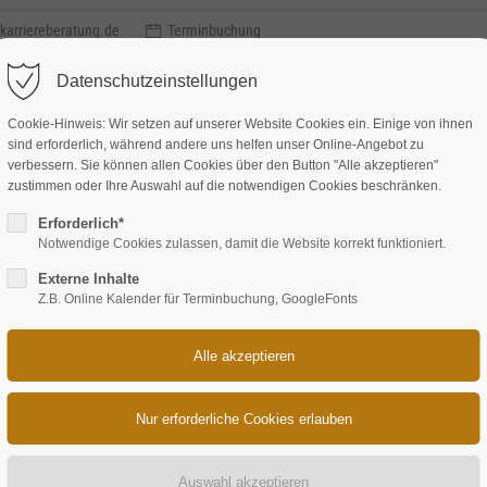
karriereberatung.de
Terminbuchung
Datenschutzeinstellungen
Cookie-Hinweis: Wir setzen auf unserer Website Cookies ein. Einige von ihnen
sind erforderlich, während andere uns helfen unser Online-Angebot zu
verbessern. Sie können allen Cookies über den Button "Alle akzeptieren"
zustimmen oder Ihre Auswahl auf die notwendigen Cookies beschränken.
Methode
Leistungen
Coaching
Über uns
Referenze
Erforderlich*
Notwendige Cookies zulassen, damit die Website korrekt funktioniert.
Externe Inhalte
Z.B. Online Kalender für Terminbuchung, GoogleFonts
Dipl.-Betriebswirtin, 50 J.)