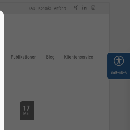
FAQ
Kontakt
Anfahrt
n
Publikationen
Blog
Klientenservice
Shift+Alt+A
17
Mai