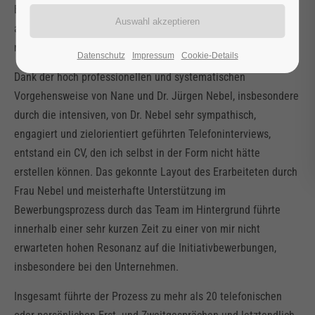
Erstkontakt und einem sehr aufgeschlossenen und
angenehmen Gespräch mit dem Ehepaar Nebel führte. Das
machte mir meine Entscheidung sehr leicht.
Datenschutz
Impressum
Cookie-Details
Dank der hoch professionellen und systematischen
Vorgehensweise von Nane und Dr. Jürgen Nebel, insbesondere
durch die intensiven, von Dr. Nebel sehr sympathisch,
engagiert und zielorientiert geführten Telefoninterviews,
entstand ein CV, den ich selbst in der Form nicht hätte
erstellen können. Das gekonnte Layout des Erarbeiteten durch
Frau Nebel und meisterhafte Unterstützung im
Bewerbungsprozess durch das Team im Hintergrund führte
innerhalb einer sehr kurzen Zeit zu einer von mir nicht
erwarteten hohen Resonanz auf die Initiativbewerbungen,
insbesondere bei den Unternehmen.
Insgesamt führte der Prozess zu mehr als 20 telefonischen