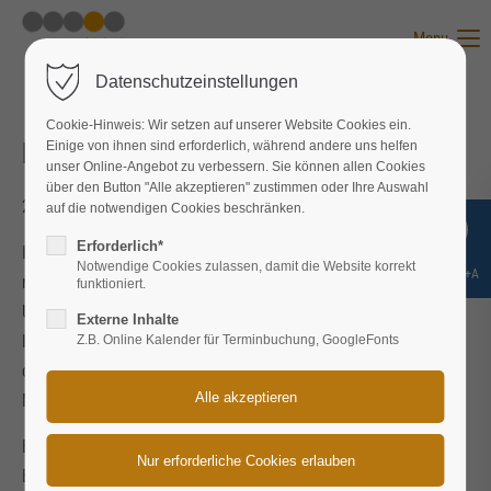
Menu
Datenschutzeinstellungen
Cookie-Hinweis: Wir setzen auf unserer Website Cookies ein.
Betriebsleiter (Dipl.-Ing., 57 J.)
Einige von ihnen sind erforderlich, während andere uns helfen
unser Online-Angebot zu verbessern. Sie können allen Cookies
über den Button "Alle akzeptieren" zustimmen oder Ihre Auswahl
2016-01-08 09:15
von Nane Nebel
auf die notwendigen Cookies beschränken.
Erforderlich*
In nur 5 Monaten zum neuen Anstellungsvertrag! Schnell
Notwendige Cookies zulassen, damit die Website korrekt
Shift+Alt+A
musste ich nach meinem Ausscheiden aus meinem
funktioniert.
Unternehmen, in dem ich über 20 Jahre erfolgreich tätig war,
Externe Inhalte
lernen, dass bei all den Jobbörsen und sozialen Netzwerken,
Z.B. Online Kalender für Terminbuchung, GoogleFonts
das Finden eines neuen Wirkungsfeldes insbesondere die
Möglichkeit der Auswahl mehr als begrenzt ist.
Ein ehemaliger Kollege und guter Bekannter empfahl mir das
Buch von Dr. Jürgen Nebel was letztendlich dann zum