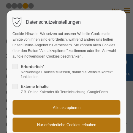
Menu
Datenschutzeinstellungen
Cookie-Hinweis: Wir setzen auf unserer Website Cookies ein.
Geschäftsführer (52 J.)
Einige von ihnen sind erforderlich, während andere uns helfen
unser Online-Angebot zu verbessern. Sie können allen Cookies
über den Button "Alle akzeptieren" zustimmen oder Ihre Auswahl
2017-02-17 16:25
von Nane Nebel
auf die notwendigen Cookies beschränken.
Erforderlich*
Als ich meine Stelle damals überraschend verlor, war ich
Notwendige Cookies zulassen, damit die Website korrekt
Shift+Alt+A
überzeugt, durch meine vielfältigen Kontakte recht schnell
funktioniert.
wieder eine neue Aufgabe zu finden. Eine Karriere- bzw.
Externe Inhalte
Outplacementberatung sah ich als nicht erforderlich an. Ich
Z.B. Online Kalender für Terminbuchung, GoogleFonts
musste jedoch feststellen, dass es doch bei weitem nicht so
einfach werden sollte wie ursprünglich gedacht. Nach recht
nervenaufreibenden neun Monaten nahm ich schließlich
Kontakt zu den Nebels auf. Bereits nach dem Erstgespräch war
ich von deren Konzept überzeugt. Anstelle auf Angebote zu