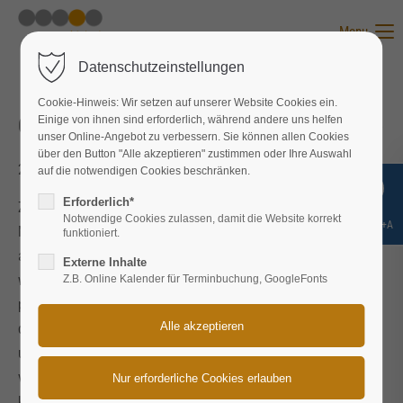
Menu
Datenschutzeinstellungen
Cookie-Hinweis: Wir setzen auf unserer Website Cookies ein.
Geschäftsführer (Dipl.- BW (FH), 56 J.)
Einige von ihnen sind erforderlich, während andere uns helfen
unser Online-Angebot zu verbessern. Sie können allen Cookies
über den Button "Alle akzeptieren" zustimmen oder Ihre Auswahl
2024-03-25 14:52
von Nane Nebel
auf die notwendigen Cookies beschränken.
Erforderlich*
Zwei Jahre nach der ersten Aussendung sind wir wieder an den
Notwendige Cookies zulassen, damit die Website korrekt
Shift+Alt+A
Markt gegangen, mit über 3.000 Anschriften per Brief und Mail
funktioniert.
an PB und Unternehmen – in einer schwierigen
Externe Inhalte
wirtschaftlichen Zeit, dazu mitten in der Ferienzeit und mit der
Z.B. Online Kalender für Terminbuchung, GoogleFonts
persönlichen Erfahrung einer Insolvenz. Die Resonanz war
dennoch überwältigend. Ich konnte ca. 35 Gespräche führen
und hatte nach 4 Wochen 3 Angebote von Unternehmen
vorliegen, aus denen ich das für mich passende auswählen
konnte.