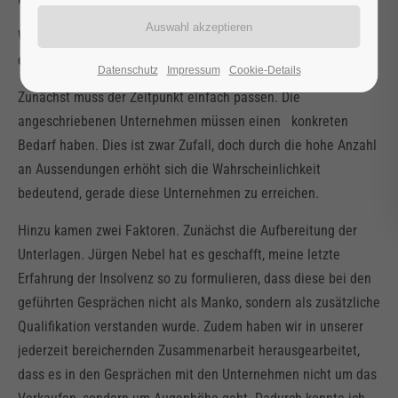
Warum war der Prozess der Aussendungen dieses Mal so
erfolgreich?
Datenschutz
Impressum
Cookie-Details
Zunächst muss der Zeitpunkt einfach passen. Die
angeschriebenen Unternehmen müssen einen konkreten
Bedarf haben. Dies ist zwar Zufall, doch durch die hohe Anzahl
an Aussendungen erhöht sich die Wahrscheinlichkeit
bedeutend, gerade diese Unternehmen zu erreichen.
Hinzu kamen zwei Faktoren. Zunächst die Aufbereitung der
Unterlagen. Jürgen Nebel hat es geschafft, meine letzte
Erfahrung der Insolvenz so zu formulieren, dass diese bei den
geführten Gesprächen nicht als Manko, sondern als zusätzliche
Qualifikation verstanden wurde. Zudem haben wir in unserer
jederzeit bereichernden Zusammenarbeit herausgearbeitet,
dass es in den Gesprächen mit den Unternehmen nicht um das