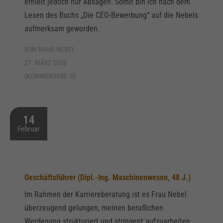
erhielt jedoch nur Absagen. Somit bin ich nach dem
Lesen des Buchs „Die CEO-Bewerbung“ auf die Nebels
aufmerksam geworden.
VON NANE NEBEL
27. MÄRZ 2026
(KOMMENTARE: 0)
14
Februar
Geschäftsführer (Dipl.-Ing. Maschinenwesen, 48 J.)
Im Rahmen der Karriereberatung ist es Frau Nebel
überzeugend gelungen, meinen beruflichen
Werdegang strukturiert und stringent aufzuarbeiten.