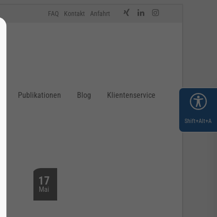
FAQ
Kontakt
Anfahrt
n
Publikationen
Blog
Klientenservice
Shift+Alt+A
.
17
Mai