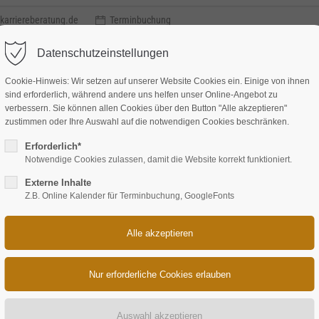
karriereberatung.de
Terminbuchung
Datenschutzeinstellungen
Cookie-Hinweis: Wir setzen auf unserer Website Cookies ein. Einige von ihnen
sind erforderlich, während andere uns helfen unser Online-Angebot zu
verbessern. Sie können allen Cookies über den Button "Alle akzeptieren"
zustimmen oder Ihre Auswahl auf die notwendigen Cookies beschränken.
Methode
Leistungen
Coaching
Über uns
Referenze
Erforderlich*
Notwendige Cookies zulassen, damit die Website korrekt funktioniert.
Externe Inhalte
Z.B. Online Kalender für Terminbuchung, GoogleFonts
ach 6 Monaten Geschäftsführer, 43 J