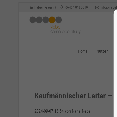
Sie haben Fragen?
06434 9180019
info@nebel
Home
Nutzen
Kaufmännischer Leiter – n
2024-09-07 18:54
von Nane Nebel