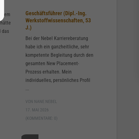
Geschäftsführer (Dipl.-Ing.
 allem
Werkstoffwissenschaften, 53
 hätte
J.)
d das
Bei der Nebel Karriereberatung
habe ich ein ganzheitliche, sehr
kompetente Begleitung durch den
gesamten New Placement-
Prozess erhalten. Mein
individuelles, persönliches Profil
...
VON NANE NEBEL
17. MAI 2026
(KOMMENTARE: 0)