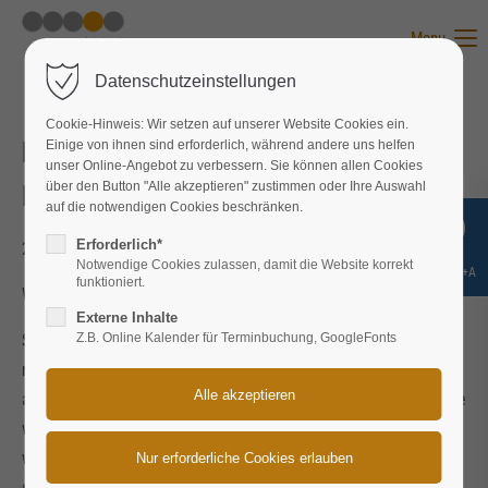
Menu
Datenschutzeinstellungen
Cookie-Hinweis: Wir setzen auf unserer Website Cookies ein.
Leiter Vertrieb / Sales Director (Dipl.-
Einige von ihnen sind erforderlich, während andere uns helfen
unser Online-Angebot zu verbessern. Sie können allen Cookies
über den Button "Alle akzeptieren" zustimmen oder Ihre Auswahl
Ingenieur, 52 J.)
auf die notwendigen Cookies beschränken.
Erforderlich*
2016-05-07 11:08
von Nane Nebel
Notwendige Cookies zulassen, damit die Website korrekt
Shift+Alt+A
funktioniert.
Wow - ein Konzept, das wirklich funktioniert.
Externe Inhalte
Sich auf sein Glück zu verlassen ist die übliche Art und Weise
Z.B. Online Kalender für Terminbuchung, GoogleFonts
nach einem neuen Job zu suchen. Dabei investiert man vor
allem viel Zeit, surft fleißig im Internet, durchforstet Jobportale
wie Stepstone, Jobleads, usw., pflegt die sozialen Netzwerke
wie XING und LinkedIn und kontaktiert Freunde, Bekannte
sowie frühere Kollegen. Zielführender ist es jedoch, sich mit