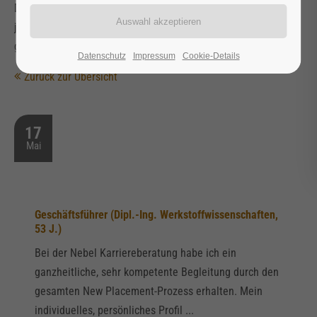
Definition meines Zielmarkts. Jürgen und Nebel haben mir in
jeder Phase und jeder Situation eine sehr hilfreiche Betreuung
gegeben - auch über die Unterschrift hinaus.
Datenschutz
Impressum
Cookie-Details
Zurück zur Übersicht
17
Mai
Geschäftsführer (Dipl.-Ing. Werkstoffwissenschaften,
53 J.)
Bei der Nebel Karriereberatung habe ich ein
ganzheitliche, sehr kompetente Begleitung durch den
gesamten New Placement-Prozess erhalten. Mein
individuelles, persönliches Profil ...