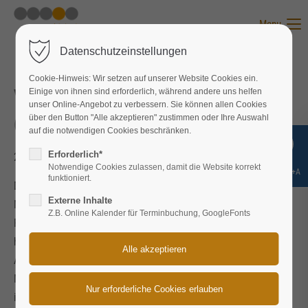
Menu
Datenschutzeinstellungen
Cookie-Hinweis: Wir setzen auf unserer Website Cookies ein.
Vorsitzender der Geschäftsführung
Einige von ihnen sind erforderlich, während andere uns helfen
unser Online-Angebot zu verbessern. Sie können allen Cookies
über den Button "Alle akzeptieren" zustimmen oder Ihre Auswahl
(Dr. rer. pol., Diplom-Kaufmann, 46 J.)
auf die notwendigen Cookies beschränken.
Erforderlich*
2017-03-21 12:48
von Nane Nebel
Notwendige Cookies zulassen, damit die Website korrekt
Shift+Alt+A
funktioniert.
Die Nebel Karriereberatung hat meine berufliche
Externe Inhalte
Neuorientierung in einen professionellen, strukturierten
Z.B. Online Kalender für Terminbuchung, GoogleFonts
Prozess gegossen. Neben diesem für mich wichtigen Prozess
hat mir ganz besonderes der chancen- und stärkenorientierte
Ansatz von Jürgen und Nane Nebel gefallen. Die von Jürgen
Nebel gegebenen innovativen Denkanstöße mündeten bei mir
in einer erfolgreichen Schärfung meines Profils und der klaren