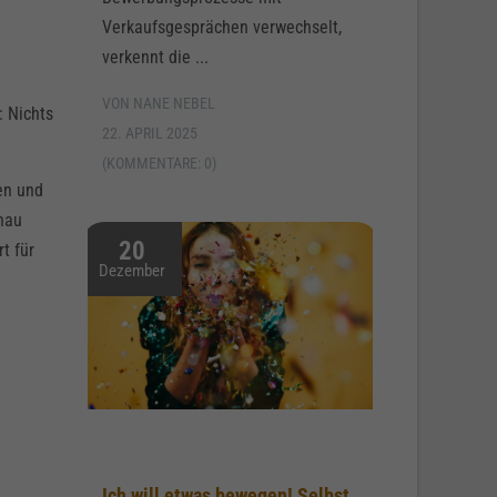
Verkaufsgesprächen verwechselt,
verkennt die ...
VON NANE NEBEL
: Nichts
22. APRIL 2025
(KOMMENTARE: 0)
en und
nau
20
t für
Dezember
Ich will etwas bewegen! Selbst