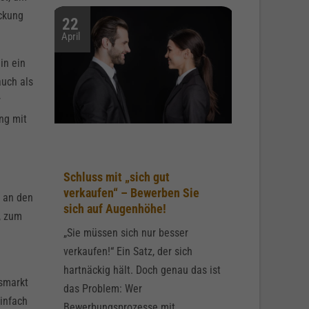
ockung
22
April
in ein
auch als
r
ng mit
Schluss mit „sich gut
verkaufen“ – Bewerben Sie
z an den
sich auf Augenhöhe!
, zum
„Sie müssen sich nur besser
verkaufen!“ Ein Satz, der sich
hartnäckig hält. Doch genau das ist
tsmarkt
das Problem: Wer
einfach
Bewerbungsprozesse mit