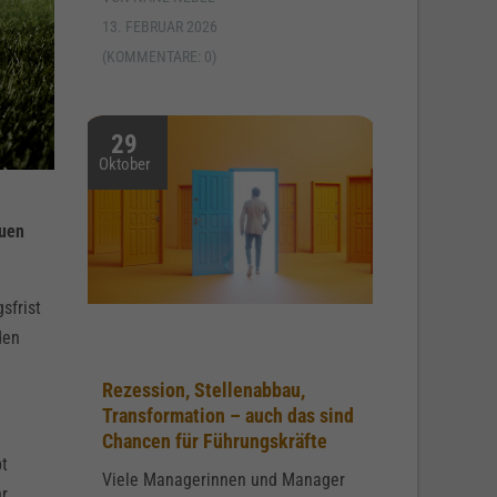
13. FEBRUAR 2026
(KOMMENTARE: 0)
29
Oktober
euen
sfrist
den
Rezession, Stellenabbau,
Transformation – auch das sind
Chancen für Führungskräfte
pt
Viele Managerinnen und Manager
hr