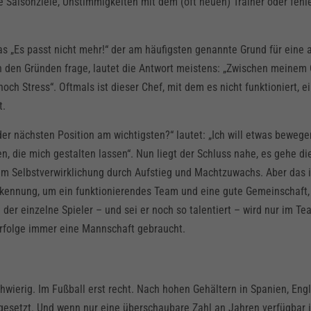
te Saisonziele, Unstimmigkeiten mit dem (oft neuen) Trainer oder feh
s „Es passt nicht mehr!“ der am häufigsten genannte Grund für eine a
h den Gründen frage, lautet die Antwort meistens: „Zwischen meinem
noch Stress“. Oftmals ist dieser Chef, mit dem es nicht funktioniert, e
t.
der nächsten Position am wichtigsten?“ lautet: „Ich will etwas beweg
n, die mich gestalten lassen“. Nun liegt der Schluss nahe, es gehe di
 um Selbstverwirklichung durch Aufstieg und Machtzuwachs. Aber das i
rkennung, um ein funktionierendes Team und eine gute Gemeinschaft,
der einzelne Spieler – und sei er noch so talentiert – wird nur im T
Erfolge immer eine Mannschaft gebraucht.
hwierig. Im Fußball erst recht. Nach hohen Gehältern in Spanien, Eng
gesetzt. Und wenn nur eine überschaubare Zahl an Jahren verfügbar i