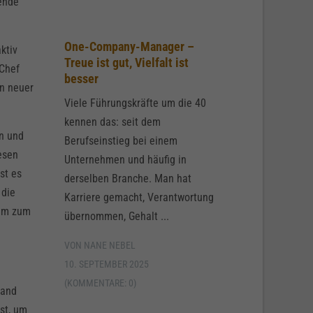
lende
One-Company-Manager –
ktiv
Treue ist gut, Vielfalt ist
 Chef
besser
in neuer
Viele Führungskräfte um die 40
kennen das: seit dem
en und
Berufseinstieg bei einem
esen
Unternehmen und häufig in
st es
derselben Branche. Man hat
 die
Karriere gemacht, Verantwortung
eam zum
übernommen, Gehalt ...
VON NANE NEBEL
10. SEPTEMBER 2025
(KOMMENTARE: 0)
land
st, um