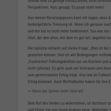
Gründe sind zu geringe Einsatzzeiten, nicht erreich
Perspektiven. Kurz gesagt: Es passt nicht mehr!
Aus meiner Beratungspraxis kann ich sagen, dass da
herbeigeführte Trennung ist. Wenn ich genauer nac
und mir hat es nicht mehr funktioniert. Das war nur 
Chef, der den alten, mit dem es gut lief, abgelöst ha
Die typische Antwort auf meine Frage: „Was ist bei 
gestalten können. Und ich will Bedingungen vorfinde
„frustrierten“ Führungskräften nur um Karriere und
nicht (alleine). Es geht auch um Vertrauen und Ane
zum gemeinsamen Erfolg trägt. Also wie im Fußball: 
Erfolg kommen. Auch Weltfußballer haben für ihre 
>> Wenn der Spieler mehr Geld will
Dem Ruf des Geldes zu widerstehen, ist durchaus sc
und China, hat nun Saudi-Arabien neue „Maßstäbe“ 