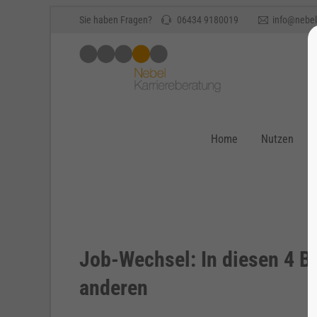
Sie haben Fragen?
06434 9180019
info@nebel
Home
Nutzen
Job-Wechsel: In diesen 4 Be
anderen