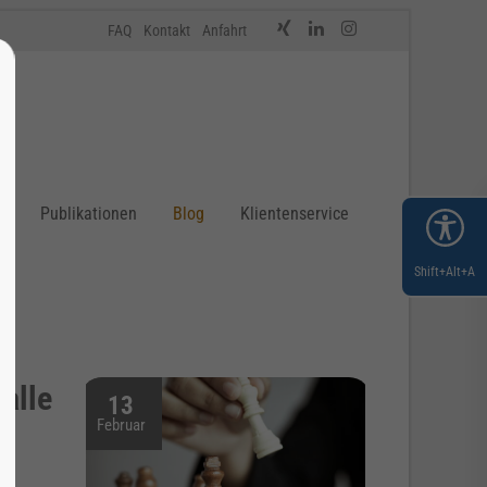
FAQ
Kontakt
Anfahrt
n
Publikationen
Blog
Klientenservice
Shift+Alt+A
alle
13
Februar