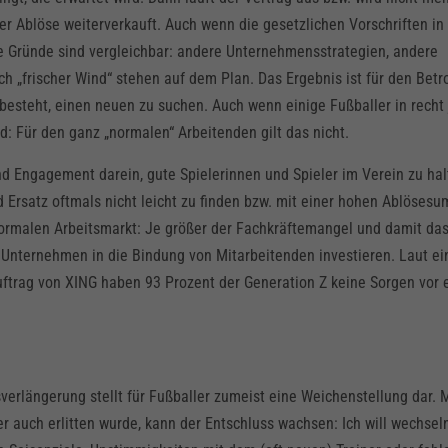
her Ablöse weiterverkauft. Auch wenn die gesetzlichen Vorschriften in
ie Gründe sind vergleichbar: andere Unternehmensstrategien, andere
 „frischer Wind“ stehen auf dem Plan. Das Ergebnis ist für den Betr
 besteht, einen neuen zu suchen. Auch wenn einige Fußballer in rech
d: Für den ganz „normalen“ Arbeitenden gilt das nicht.
nd Engagement darein, gute Spielerinnen und Spieler im Verein zu hal
 Ersatz oftmals nicht leicht zu finden bzw. mit einer hohen Ablöses
 normalen Arbeitsmarkt: Je größer der Fachkräftemangel und damit da
 Unternehmen in die Bindung von Mitarbeitenden investieren. Laut ei
uftrag von XING haben 93 Prozent der Generation Z keine Sorgen vor
erlängerung stellt für Fußballer zumeist eine Weichenstellung dar. M
r auch erlitten wurde, kann der Entschluss wachsen: Ich will wechsel