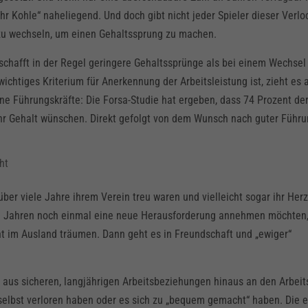
ehr Kohle“ naheliegend. Und doch gibt nicht jeder Spieler dieser Verl
 zu wechseln, um einen Gehaltssprung zu machen.
chafft in der Regel geringere Gehaltssprünge als bei einem Wechsel 
chtiges Kriterium für Anerkennung der Arbeitsleistung ist, zieht es 
ne Führungskräfte: Die Forsa-Studie hat ergeben, dass 74 Prozent de
hr Gehalt wünschen. Direkt gefolgt von dem Wunsch nach guter Führu
ht
über viele Jahre ihrem Verein treu waren und vielleicht sogar ihr Her
len Jahren noch einmal eine neue Herausforderung annehmen möchten
t im Ausland träumen. Dann geht es in Freundschaft und „ewiger“
g aus sicheren, langjährigen Arbeitsbeziehungen hinaus an den Arbei
h selbst verloren haben oder es sich zu „bequem gemacht“ haben. Die 