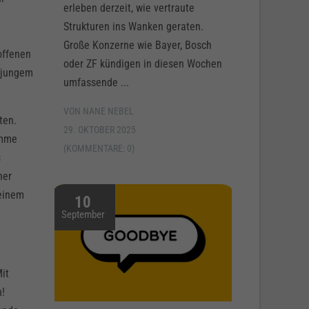
erleben derzeit, wie vertraute
Strukturen ins Wanken geraten.
Große Konzerne wie Bayer, Bosch
offenen
oder ZF kündigen in diesen Wochen
t jungem
umfassende ...
VON NANE NEBEL
ten.
29. OKTOBER 2025
umme
(KOMMENTARE: 0)
s
ner
 einem
10
September
it
n!