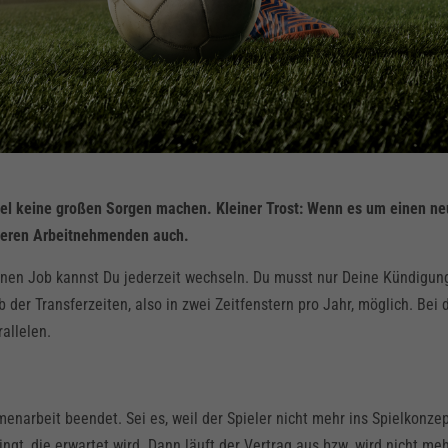
egel keine großen Sorgen machen. Kleiner Trost: Wenn es um einen n
nderen Arbeitnehmenden auch.
inen Job kannst Du jederzeit wechseln. Du musst nur Deine Kündigung
 der Transferzeiten, also in zwei Zeitfenstern pro Jahr, möglich. Bei 
allelen.
enarbeit beendet. Sei es, weil der Spieler nicht mehr ins Spielkonze
ingt, die erwartet wird. Dann läuft der Vertrag aus bzw. wird nicht me