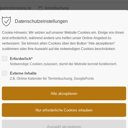
karriereberatung.de
Terminbuchung
Datenschutzeinstellungen
Cookie-Hinweis: Wir setzen auf unserer Website Cookies ein. Einige von ihnen
sind erforderlich, während andere uns helfen unser Online-Angebot zu
verbessern. Sie können allen Cookies über den Button "Alle akzeptieren"
zustimmen oder Ihre Auswahl auf die notwendigen Cookies beschränken.
Methode
Leistungen
Coaching
Über uns
Referenze
Erforderlich*
Notwendige Cookies zulassen, damit die Website korrekt funktioniert.
Externe Inhalte
Z.B. Online Kalender für Terminbuchung, GoogleFonts
reichen ticken Fußballmillionäre wie 