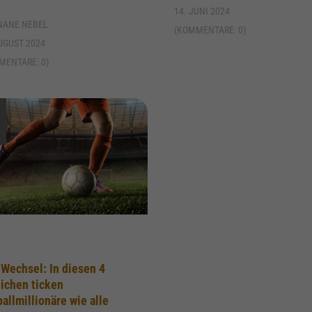
14. JUNI 2024
NANE NEBEL
(KOMMENTARE: 0)
UGUST 2024
MENTARE: 0)
Wechsel: In diesen 4
ichen ticken
allmillionäre wie alle