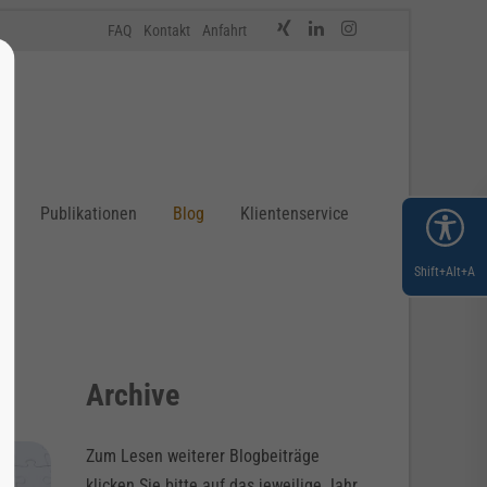
FAQ
Kontakt
Anfahrt
n
Publikationen
Blog
Klientenservice
Shift+Alt+A
Archive
Zum Lesen weiterer Blogbeiträge
klicken Sie bitte auf das jeweilige Jahr.