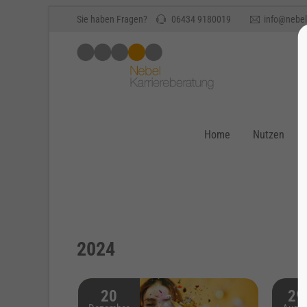
Sie haben Fragen?
06434 9180019
info@nebel
Home
Nutzen
2024
20
29