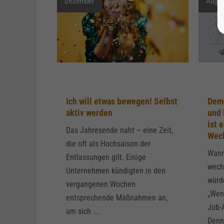
Dezember
Augus
Ich will etwas bewegen! Selbst
Demo
aktiv werden
und 
ist 
Das Jahresende naht – eine Zeit,
Wec
die oft als Hochsaison der
Wann
Entlassungen gilt. Einige
wech
Unternehmen kündigten in den
würd
vergangenen Wochen
„Wenn
entsprechende Maßnahmen an,
Job-
um sich ...
Denn 