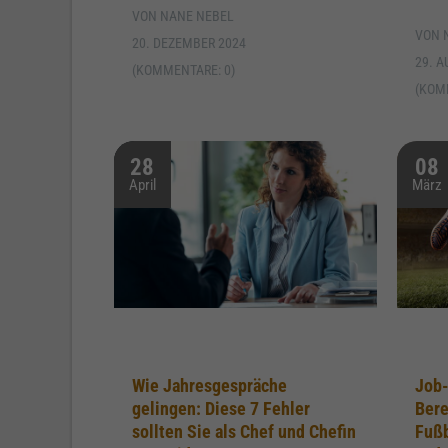
VON NANE NEBEL
VON 
20. DEZEMBER 2024
29. A
(KOMMENTARE: 0)
(KOM
28
08
April
März
Wie Jahresgespräche
Job-
gelingen: Diese 7 Fehler
Bere
sollten Sie als Chef und Chefin
Fußb