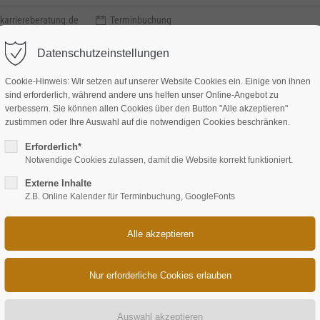
karriereberatung.de
Terminbuchung
Datenschutzeinstellungen
Cookie-Hinweis: Wir setzen auf unserer Website Cookies ein. Einige von ihnen
sind erforderlich, während andere uns helfen unser Online-Angebot zu
verbessern. Sie können allen Cookies über den Button "Alle akzeptieren"
zustimmen oder Ihre Auswahl auf die notwendigen Cookies beschränken.
Methode
Leistungen
Coaching
Über uns
Referenze
Erforderlich*
Notwendige Cookies zulassen, damit die Website korrekt funktioniert.
Externe Inhalte
Z.B. Online Kalender für Terminbuchung, GoogleFonts
14