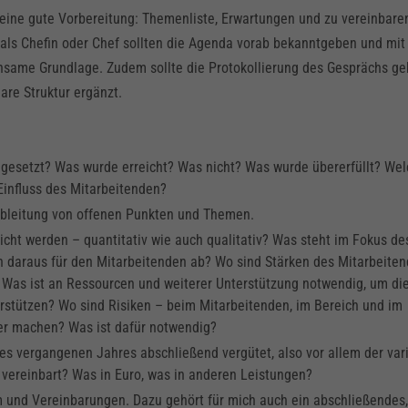
 eine gute Vorbereitung: Themenliste, Erwartungen und zu vereinbare
ie als Chefin oder Chef sollten die Agenda vorab bekanntgeben und mit
same Grundlage. Zudem sollte die Protokollierung des Gesprächs gek
re Struktur ergänzt.
 gesetzt? Was wurde erreicht? Was nicht? Was wurde übererfüllt? We
Einfluss des Mitarbeitenden?
bleitung von offenen Punkten und Themen.
ht werden – quantitativ wie auch qualitativ? Was steht im Fokus de
 daraus für den Mitarbeitenden ab? Wo sind Stärken des Mitarbeiten
Was ist an Ressourcen und weiterer Unterstützung notwendig, um die
erstützen? Wo sind Risiken – beim Mitarbeitenden, im Bereich und im
r machen? Was ist dafür notwendig?
es vergangenen Jahres abschließend vergütet, also vor allem der vari
 vereinbart? Was in Euro, was in anderen Leistungen?
nd Vereinbarungen. Dazu gehört für mich auch ein abschließendes,