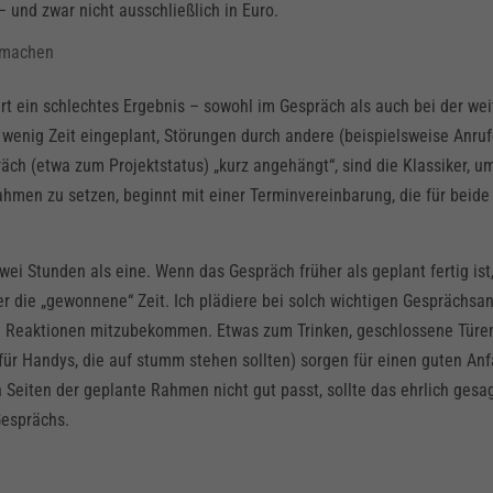
 und zwar nicht ausschließlich in Euro.
“ machen
rt ein schlechtes Ergebnis – sowohl im Gespräch als auch bei der wei
u wenig Zeit eingeplant, Störungen durch andere (beispielsweise Anruf
äch (etwa zum Projektstatus) „kurz angehängt“, sind die Klassiker, u
men zu setzen, beginnt mit einer Terminvereinbarung, die für beide
wei Stunden als eine. Wenn das Gespräch früher als geplant fertig ist
er die „gewonnene“ Zeit. Ich plädiere bei solch wichtigen Gesprächsa
en Reaktionen mitzubekommen. Etwas zum Trinken, geschlossene Türe
 für Handys, die auf stumm stehen sollten) sorgen für einen guten Anf
n Seiten der geplante Rahmen nicht gut passt, sollte das ehrlich gesa
 Gesprächs.