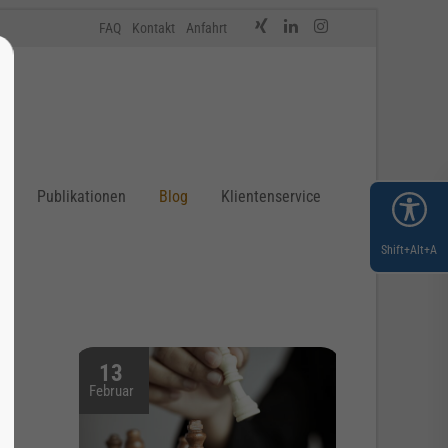
FAQ
Kontakt
Anfahrt
n
Publikationen
Blog
Klientenservice
Shift+Alt+A
f
13
Februar