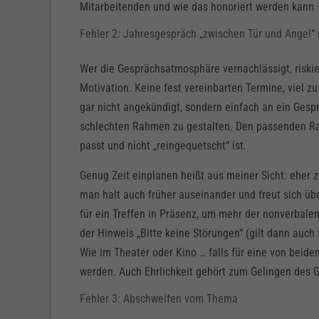
Mitarbeitenden und wie das honoriert werden kann –
Fehler 2: Jahresgespräch „zwischen Tür und Angel
Wer die Gesprächsatmosphäre vernachlässigt, riskie
Motivation. Keine fest vereinbarten Termine, viel z
gar nicht angekündigt, sondern einfach an ein Gespr
schlechten Rahmen zu gestalten. Den passenden Rah
passt und nicht „reingequetscht“ ist.
Genug Zeit einplanen heißt aus meiner Sicht: eher z
man halt auch früher auseinander und freut sich üb
für ein Treffen in Präsenz, um mehr der nonverbal
der Hinweis „Bitte keine Störungen“ (gilt dann auch
Wie im Theater oder Kino … falls für eine von beide
werden. Auch Ehrlichkeit gehört zum Gelingen des
Fehler 3: Abschweifen vom Thema