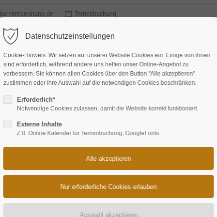
karriereberatung.de
Terminbuchung
Datenschutzeinstellungen
Cookie-Hinweis: Wir setzen auf unserer Website Cookies ein. Einige von ihnen
sind erforderlich, während andere uns helfen unser Online-Angebot zu
verbessern. Sie können allen Cookies über den Button "Alle akzeptieren"
zustimmen oder Ihre Auswahl auf die notwendigen Cookies beschränken.
Methode
Leistungen
Coaching
Über uns
Referenze
Erforderlich*
Notwendige Cookies zulassen, damit die Website korrekt funktioniert.
Externe Inhalte
Z.B. Online Kalender für Terminbuchung, GoogleFonts
n: Diese 7 Fehler sollten Sie als Che