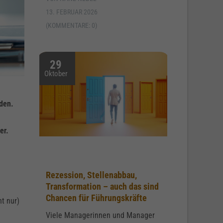
13. FEBRUAR 2026
(KOMMENTARE: 0)
29
Oktober
nden.
er.
Rezession, Stellenabbau,
Transformation – auch das sind
d
Chancen für Führungskräfte
t nur)
Viele Managerinnen und Manager