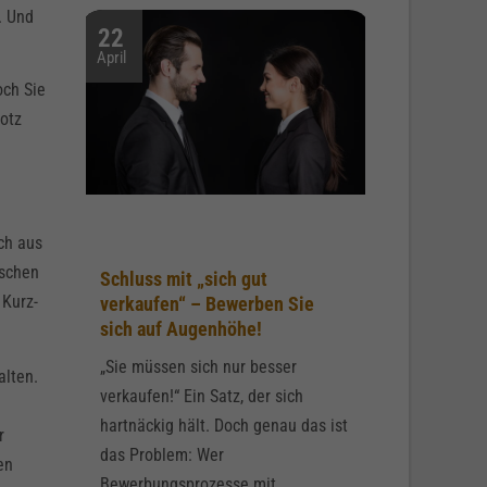
. Und
22
April
och Sie
otz
ch aus
nschen
Schluss mit „sich gut
 Kurz-
verkaufen“ – Bewerben Sie
sich auf Augenhöhe!
„Sie müssen sich nur besser
alten.
verkaufen!“ Ein Satz, der sich
hartnäckig hält. Doch genau das ist
r
das Problem: Wer
en
Bewerbungsprozesse mit