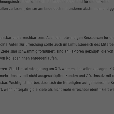
hnungsinstrument sein soll. Ich finde es belastend für die einzelne
fallen zu lassen, die sie am Ende doch mit anderen abstimmen und gg
essbar und erreichbar sein. Auch die notwendigen Ressourcen für di
rößte Anteil zur Erreichung sollte auch im Einflussbereich des Mitarb
ie Ziele sind schwammig formuliert, sind an Faktoren geknüpft, die von
 von Kollegeninnen entgegenlaufen.
lieren. Statt Umsatzsteigerung um X % wäre es sinnvoller zu sagen: X
 mehr Umsatz mit nicht ausgeschöpften Kunden und Z % Umsatz mit 
bar. Wichtig ist hierbei, dass sich die Beteiligten auf gemeinsame Kr
t, wenn unterjährig die Ziele als nicht mehr erreichbar identifiziert w