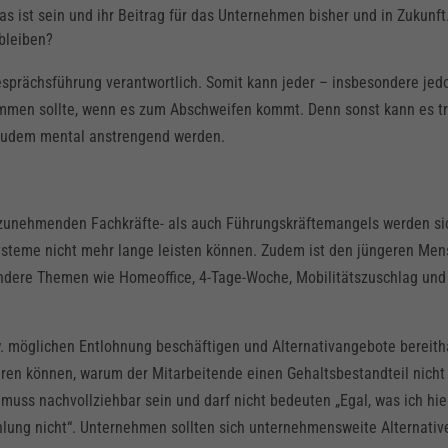
s ist sein und ihr Beitrag für das Unternehmen bisher und in Zukunft
bleiben?
sprächsführung verantwortlich. Somit kann jeder – insbesondere jed
mmen sollte, wenn es zum Abschweifen kommt. Denn sonst kann es tr
zudem mental anstrengend werden.
en zunehmenden Fachkräfte- als auch Führungskräftemangels werden si
ysteme nicht mehr lange leisten können. Zudem ist den jüngeren Me
andere Themen wie Homeoffice, 4-Tage-Woche, Mobilitätszuschlag und
w. möglichen Entlohnung beschäftigen und Alternativangebote bereith
ären können, warum der Mitarbeitende einen Gehaltsbestandteil nicht
muss nachvollziehbar sein und darf nicht bedeuten „Egal, was ich hie
lung nicht“. Unternehmen sollten sich unternehmensweite Alternativ