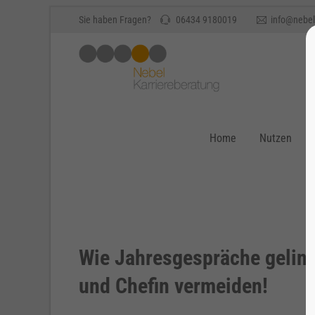
Sie haben Fragen?
06434 9180019
info@nebel
Home
Nutzen
Wie Jahresgespräche gelinge
und Chefin vermeiden!