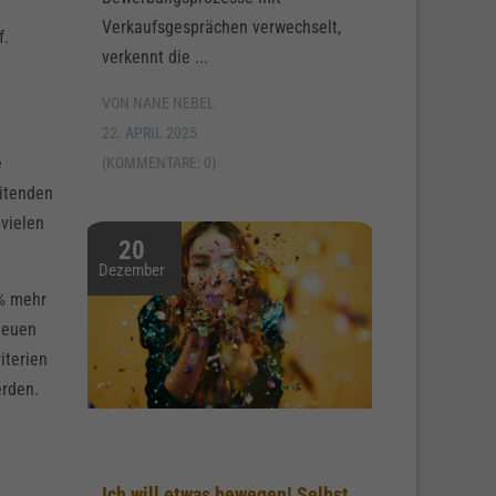
Verkaufsgesprächen verwechselt,
f.
verkennt die ...
VON NANE NEBEL
22. APRIL 2025
e
(KOMMENTARE: 0)
eitenden
 vielen
20
Dezember
 % mehr
neuen
iterien
erden.
Ich will etwas bewegen! Selbst