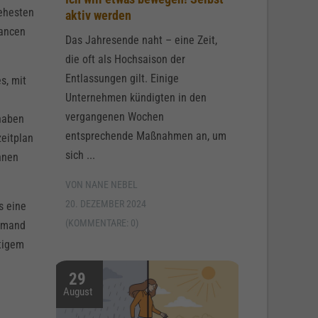
 ehesten
aktiv werden
hancen
Das Jahresende naht – eine Zeit,
die oft als Hochsaison der
Entlassungen gilt. Einige
s, mit
Unternehmen kündigten in den
vergangenen Wochen
 haben
entsprechende Maßnahmen an, um
zeitplan
sich ...
nnen
VON NANE NEBEL
20. DEZEMBER 2024
s eine
(KOMMENTARE: 0)
jemand
stigem
29
August