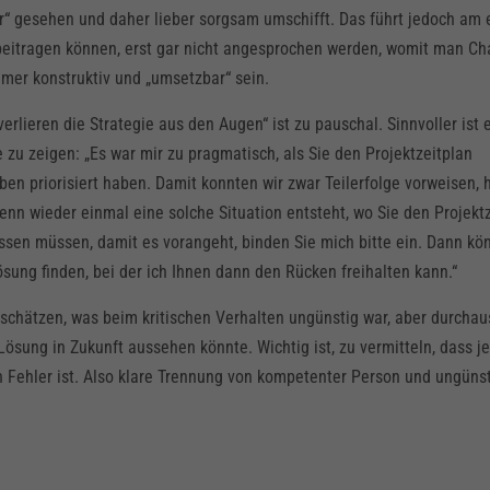
ler“ gesehen und daher lieber sorgsam umschifft. Das führt jedoch am
beitragen können, erst gar nicht angesprochen werden, womit man C
 immer konstruktiv und „umsetzbar“ sein.
rlieren die Strategie aus den Augen“ ist zu pauschal. Sinnvoller ist e
zu zeigen: „Es war mir zu pragmatisch, als Sie den Projektzeitplan
n priorisiert haben. Damit konnten wir zwar Teilerfolge vorweisen,
nn wieder einmal eine solche Situation entsteht, wo Sie den Projekt
en müssen, damit es vorangeht, binden Sie mich bitte ein. Dann kö
sung finden, bei der ich Ihnen dann den Rücken freihalten kann.“
rtschätzen, was beim kritischen Verhalten ungünstig war, aber durchau
 Lösung in Zukunft aussehen könnte. Wichtig ist, zu vermitteln, dass 
n Fehler ist. Also klare Trennung von kompetenter Person und ungün